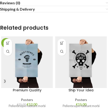
Reviews (0)
Shipping & Delivery
Related products
-20%
Premium Quality
Ship Your Idea
Posters
Posters
€
12,00
€
15,00
€
15,00
Pellentesque habitant morbi
Pellentesque habitant morbi