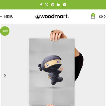
0
MENU
€
0,0
-20%