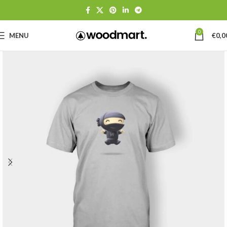
0
MENU
€
0,0