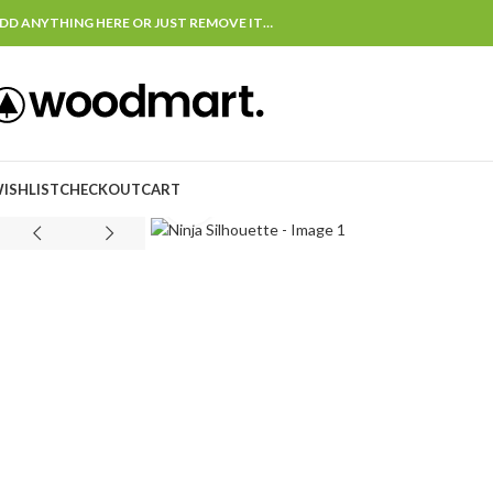
DD ANYTHING HERE OR JUST REMOVE IT…
ISHLIST
CHECKOUT
CART
Click to enlarge