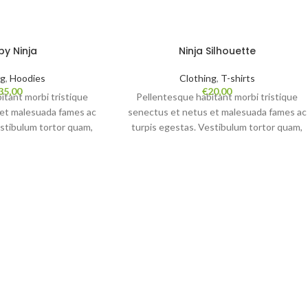
y Ninja
Ninja Silhouette
ng
,
Hoodies
Clothing
,
T-shirts
35,00
€
20,00
itant morbi tristique
Pellentesque habitant morbi tristique
 et malesuada fames ac
senectus et netus et malesuada fames ac
estibulum tortor quam,
turpis egestas. Vestibulum tortor quam,
ricies eget, tempor sit
feugiat vitae, ultricies eget, tempor sit
eu libero sit amet quam
amet, ante. Donec eu libero sit amet quam
nean ultricies mi vitae
egestas semper. Aenean ultricies mi vitae
cerat eleifend leo.
est. Mauris placerat eleifend leo.