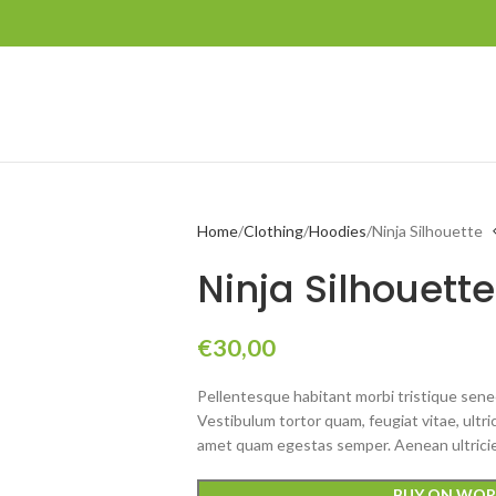
Home
Clothing
Hoodies
Ninja Silhouette
Ninja Silhouette
€
30,00
Pellentesque habitant morbi tristique sene
Vestibulum tortor quam, feugiat vitae, ultri
amet quam egestas semper. Aenean ultricies 
BUY ON WOR