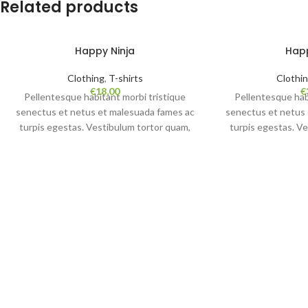
Related products
Happy Ninja
Happ
Clothing
,
T-shirts
Clothi
€
18,00
€
Pellentesque habitant morbi tristique
Pellentesque hab
senectus et netus et malesuada fames ac
senectus et netus
turpis egestas. Vestibulum tortor quam,
turpis egestas. V
feugiat vitae, ultricies eget, tempor sit
feugiat vitae, ult
amet, ante. Donec eu libero sit amet quam
amet, ante. Donec 
egestas semper. Aenean ultricies mi vitae
egestas semper. Ae
est. Mauris placerat eleifend leo.
est. Mauris pla