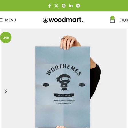
0
MENU
€
0,0
-20%