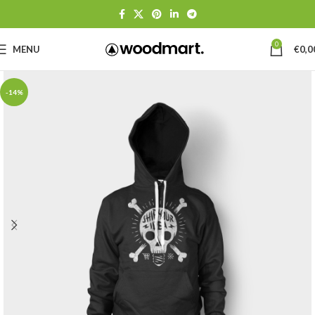
0
MENU
€
0,0
-14%