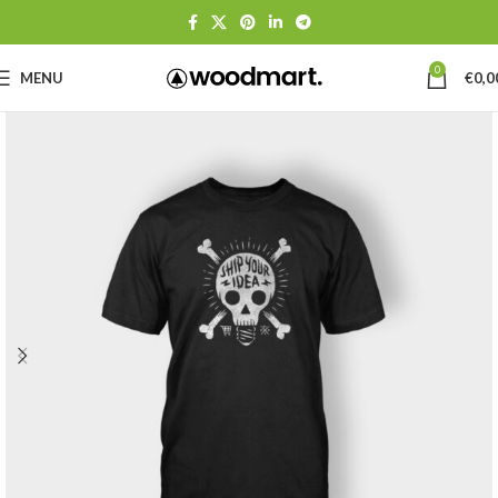
0
MENU
€
0,0