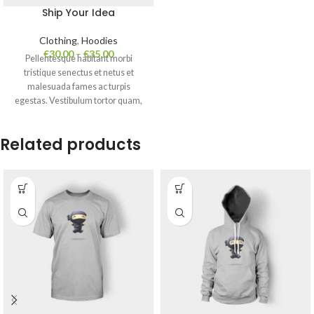
Ship Your Idea
Clothing
,
Hoodies
€
30,00
–
€
35,00
Pellentesque habitant morbi
tristique senectus et netus et
malesuada fames ac turpis
egestas. Vestibulum tortor quam,
feugiat vitae, ultricies eget, tempor
sit amet, ante. Donec eu libero sit
Related products
amet quam egestas semper.
Aenean ultricies mi vitae est.
Mauris placerat eleifend leo.