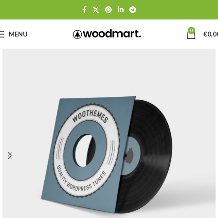
0
MENU
€
0,0