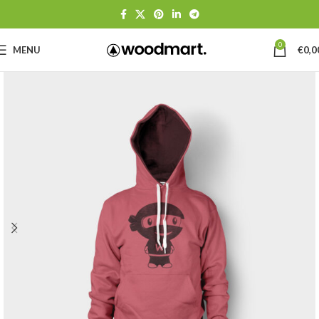
0
MENU
€
0,0