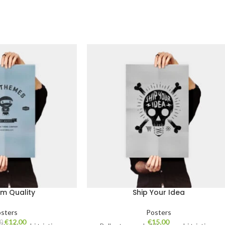
m Quality
Ship Your Idea
sters
Posters
€
12,00
€
15,00
00