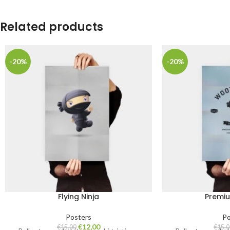
Related products
-20%
-20%
Flying Ninja
Premiu
Posters
Po
€
12,00
€
15,00
€
15,