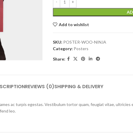
AD
Add to wishlist
SKU:
POSTER-WOO-NINJA
Category:
Posters
Share:
SCRIPTION
REVIEWS (0)
SHIPPING & DELIVERY
mes ac turpis egestas. Vestibulum tortor quam, feugiat vitae, ultricies 
fend leo.