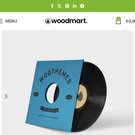
0
MENU
€
0,0