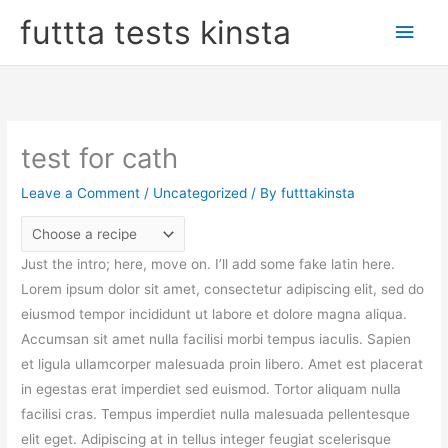
Skip
Main
futtta tests kinsta
to
Men
content
test for cath
Leave a Comment
/
Uncategorized
/ By
futttakinsta
Just the intro; here, move on. I’ll add some fake latin here.
Lorem ipsum dolor sit amet, consectetur adipiscing elit, sed do
eiusmod tempor incididunt ut labore et dolore magna aliqua.
Accumsan sit amet nulla facilisi morbi tempus iaculis. Sapien
et ligula ullamcorper malesuada proin libero. Amet est placerat
in egestas erat imperdiet sed euismod. Tortor aliquam nulla
facilisi cras. Tempus imperdiet nulla malesuada pellentesque
elit eget. Adipiscing at in tellus integer feugiat scelerisque