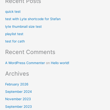
Recent Posts
a
r
quick test
c
test with Lyte shortcode for Stefan
h
lyte thumbnail size test
f
playlist test
o
test for cath
r
:
Recent Comments
A WordPress Commenter
on
Hello world!
Archives
February 2026
September 2024
November 2023
September 2023